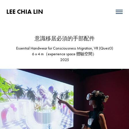
LEE CHIA LIN
意識移居必須的手部配件
Essential Handwear for Consciousness Migration, VR (Quest3)
6 x 4 m（experience space 體驗空間） 
2025