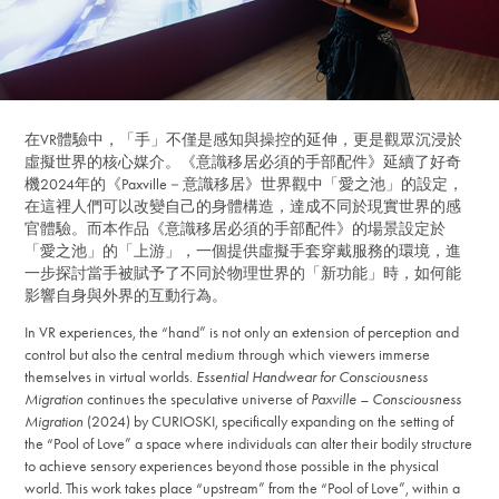
在VR體驗中，「手」不僅是感知與操控的延伸，更是觀眾沉浸於
虛擬世界的核心媒介。《意識移居必須的手部配件》延續了好奇
機2024年的《Paxville－意識移居》世界觀中「愛之池」的設定，
在這裡人們可以改變自己的身體構造，達成不同於現實世界的感
官體驗。而本作品《意識移居必須的手部配件》的場景設定於
「愛之池」的「上游」，一個提供虛擬手套穿戴服務的環境，進
一步探討當手被賦予了不同於物理世界的「新功能」時，如何能
影響自身與外界的互動行為。
In VR experiences, the “hand” is not only an extension of perception and
control but also the central medium through which viewers immerse
themselves in virtual worlds.
Essential Handwear for Consciousness
Migration
continues the speculative universe of
Paxville – Consciousness
Migration
(2024) by CURIOSKI, specifically expanding on the setting of
the “Pool of Love” a space where individuals can alter their bodily structure
to achieve sensory experiences beyond those possible in the physical
world. This work takes place “upstream” from the “Pool of Love”, within a