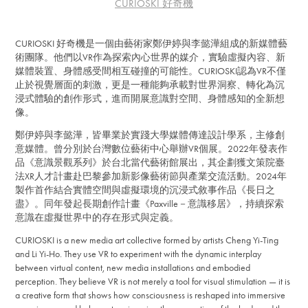
CURIOSKI 好奇機
CURIOSKI 好奇機是一個由藝術家鄭伊婷與李懿澕組成的新媒體藝
術團隊。他們以VR作為探索內心世界的媒介，實驗虛擬內容、新
媒體裝置、身體感受間相互碰撞的可能性。CURIOSKI認為VR不僅
止於視覺層面的刺激，更是一種能夠承載對世界洞察、轉化為沉
浸式體驗的創作形式，進而開展意識對空間、身體感知的全新想
像。
鄭伊婷與李懿澕，皆畢業於實踐大學媒體傳達設計學系，主修創
意媒體。曾分別於台灣數位藝術中心舉辦VR個展。2022年發表作
品《意識景觀系列》於台北當代藝術館展出，其企劃獲文策院臺
法XR人才計畫赴巴黎參加新影像藝術節與產業交流活動。2024年
製作首作結合實體空間與虛擬環境的沉浸式敘事作品《長日之
盡》。同年發起長期創作計畫《Paxville－意識移居》，持續探索
意識在虛擬世界中的存在形式與定義。
CURIOSKI is a new media art collective formed by artists Cheng Yi-Ting
and Li Yi-Ho. They use VR to experiment with the dynamic interplay
between virtual content, new media installations and embodied
perception. They believe VR is not merely a tool for visual stimulation — it is
a creative form that shows how consciousness is reshaped into immersive